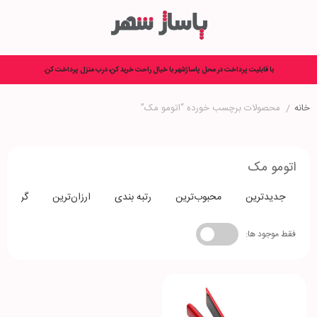
با قابلیت پرداخت در محل پاساژشهر با خیال راحت خرید کن، درب منزل پرداخت کن.
خانه
/
محصولات برچسب خورده “اتومو مک”
اتومو مک
جدیدترین
محبوب‌ترین
رتبه بندی
ارزان‌ترین
گران‌تری
فقط موجود ها: