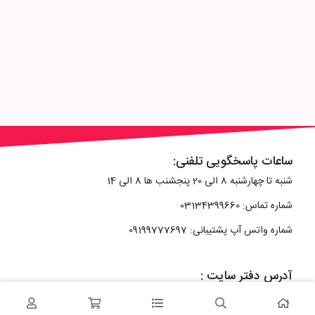
ساعات پاسخگویی تلفنی:
شنبه تا چهارشنبه 8 الی 20 پنجشنب ها 8 الی 14
شماره تماس: 03134399660
شماره واتس آپ پشتیبانی: 09199777697
آدرس دفتر سایت :
اصفهان، خیابان رزمندگان، کوچه شماره سه فرعی 2 پلاک 10