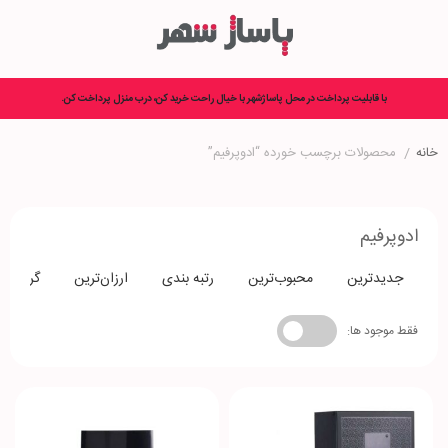
با قابلیت پرداخت در محل پاساژشهر با خیال راحت خرید کن، درب منزل پرداخت کن.
خانه
/
محصولات برچسب خورده “ادوپرفیم”
ادوپرفیم
جدیدترین
محبوب‌ترین
رتبه بندی
ارزان‌ترین
گران‌تری
فقط موجود ها: