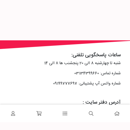
ساعات پاسخگویی تلفنی:
شنبه تا چهارشنبه 8 الی 20 پنجشنب ها 8 الی 14
شماره تماس: 03134399660
شماره واتس آپ پشتیبانی: 09199777697
آدرس دفتر سایت :
اصفهان، خیابان رزمندگان، کوچه شماره سه فرعی 2 پلاک 10
پاساژشهر را در شبکه‌های اجتماعی دنبال کنید: