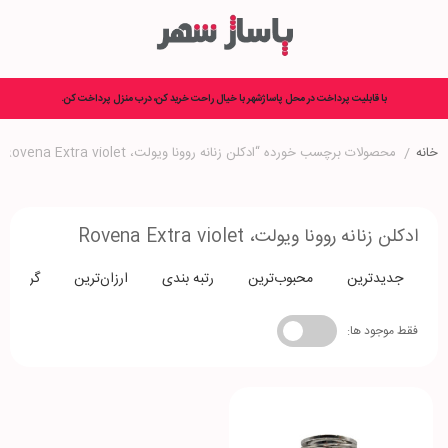
با قابلیت پرداخت در محل پاساژشهر با خیال راحت خرید کن، درب منزل پرداخت کن.
خانه
/
محصولات برچسب خورده “ادکلن زنانه روونا ویولت، Rovena Extra violet”
ادکلن زنانه روونا ویولت، Rovena Extra violet
جدیدترین
محبوب‌ترین
رتبه بندی
ارزان‌ترین
گران‌تری
فقط موجود ها: