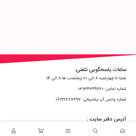
ساعات پاسخگویی تلفنی:
شنبه تا چهارشنبه 8 الی 20 پنجشنب ها 8 الی 14
شماره تماس: 03134399660
شماره واتس آپ پشتیبانی: 09199777697
آدرس دفتر سایت :
اصفهان، خیابان رزمندگان، کوچه شماره سه فرعی 2 پلاک 10