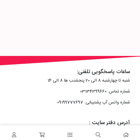
ساعات پاسخگویی تلفنی:
شنبه تا چهارشنبه 8 الی 20 پنجشنب ها 8 الی 14
شماره تماس: 03134399660
شماره واتس آپ پشتیبانی: 09199777697
آدرس دفتر سایت :
اصفهان، خیابان رزمندگان، کوچه شماره سه فرعی 2 پلاک 10