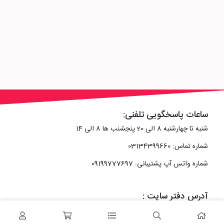
ساعات پاسخگویی تلفنی:
شنبه تا چهارشنبه 8 الی 20 پنجشنب ها 8 الی 14
شماره تماس: 03134399660
شماره واتس آپ پشتیبانی: 09199777697
آدرس دفتر سایت :
اصفهان، خیابان رزمندگان، کوچه شماره سه فرعی 2 پلاک 10