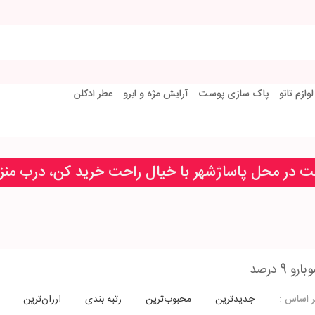
لوازم تاتو
پاک سازی پوست
آرایش مژه و ابرو
عطر ادکلن
خت در محل پاساژشهر با خیال راحت خرید کن، درب من
 9 درصد
جدیدترین
محبوب‌ترین
رتبه بندی
ارزان‌ترین
 اساس :