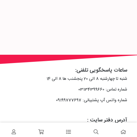
ساعات پاسخگویی تلفنی:
شنبه تا چهارشنبه 8 الی 20 پنجشنب ها 8 الی 14
شماره تماس: 03134399660
شماره واتس آپ پشتیبانی: 09199777697
آدرس دفتر سایت :
اصفهان، خیابان رزمندگان، کوچه شماره سه فرعی 2 پلاک 10