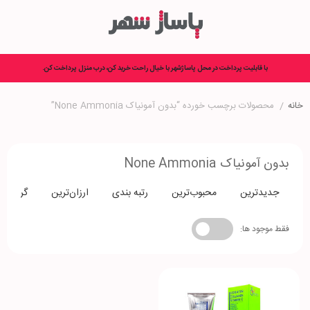
با قابلیت پرداخت در محل پاساژشهر با خیال راحت خرید کن، درب منزل پرداخت کن.
خانه
/
محصولات برچسب خورده “بدون آمونیاک None Ammonia”
بدون آمونیاک None Ammonia
جدیدترین
محبوب‌ترین
رتبه بندی
ارزان‌ترین
گران‌تری
فقط موجود ها: