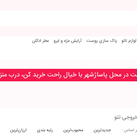
لوازم تاتو
پاک سازی پوست
آرایش مژه و ابرو
عطر ادکلن
خت در محل پاساژشهر با خیال راحت خرید کن، درب من
خروجی تتو
جدیدترین
محبوب‌ترین
رتبه بندی
ارزان‌ترین
 اساس :