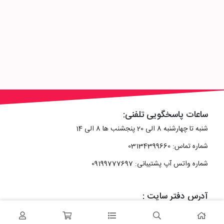
ساعات پاسخگویی تلفنی:
شنبه تا چهارشنبه 8 الی 20 پنجشنب ها 8 الی 14
شماره تماس: 03134399660
شماره واتس آپ پشتیبانی: 09199777697
آدرس دفتر سایت :
اصفهان، خیابان رزمندگان، کوچه شماره سه فرعی 2 پلاک 10