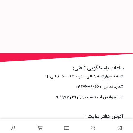
ساعات پاسخگویی تلفنی:
شنبه تا چهارشنبه 8 الی 20 پنجشنب ها 8 الی 14
شماره تماس: 03134399660
شماره واتس آپ پشتیبانی: 09199777697
آدرس دفتر سایت :
اصفهان، خیابان رزمندگان، کوچه شماره سه فرعی 2 پلاک 10