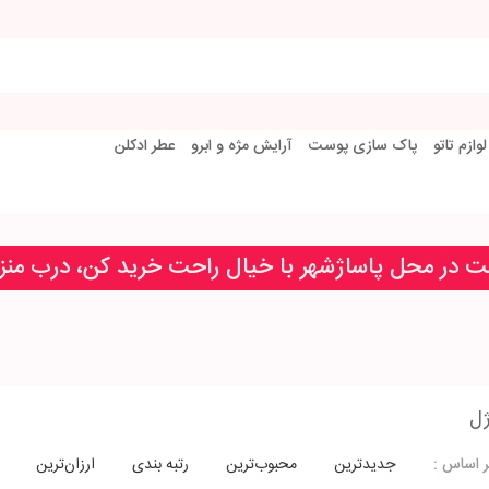
لوازم تاتو
پاک سازی پوست
آرایش مژه و ابرو
عطر ادکلن
خت در محل پاساژشهر با خیال راحت خرید کن، درب من
ژل
جدیدترین
محبوب‌ترین
رتبه بندی
ارزان‌ترین
 اساس :