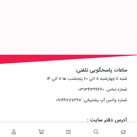
ساعات پاسخگویی تلفنی:
شنبه تا چهارشنبه 8 الی 20 پنجشنب ها 8 الی 14
شماره تماس: 03134399660
شماره واتس آپ پشتیبانی: 09199777697
آدرس دفتر سایت :
اصفهان، خیابان رزمندگان، کوچه شماره سه فرعی 2 پلاک 10