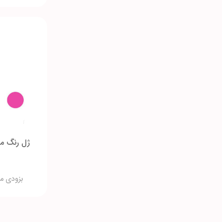
ژل رنگ م
بزودی م