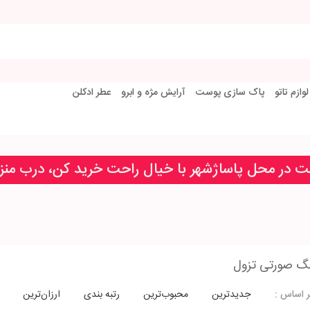
لوازم تاتو
پاک سازی پوست
آرایش مژه و ابرو
عطر ادکلن
خت در محل پاساژشهر با خیال راحت خرید کن، درب من
نگ صورتی تزول
جدیدترین
محبوب‌ترین
رتبه بندی
ارزان‌ترین
 اساس :