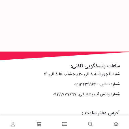
ساعات پاسخگویی تلفنی:
شنبه تا چهارشنبه 8 الی 20 پنجشنب ها 8 الی 14
شماره تماس: 03134399660
شماره واتس آپ پشتیبانی: 09199777697
آدرس دفتر سایت :
اصفهان، خیابان رزمندگان، کوچه شماره سه فرعی 2 پلاک 10