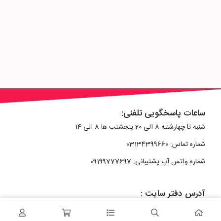
ساعات پاسخگویی تلفنی:
شنبه تا چهارشنبه 8 الی 20 پنجشنب ها 8 الی 14
شماره تماس: 03134399660
شماره واتس آپ پشتیبانی: 09199777697
آدرس دفتر سایت :
اصفهان، خیابان رزمندگان، کوچه شماره سه فرعی 2 پلاک 10