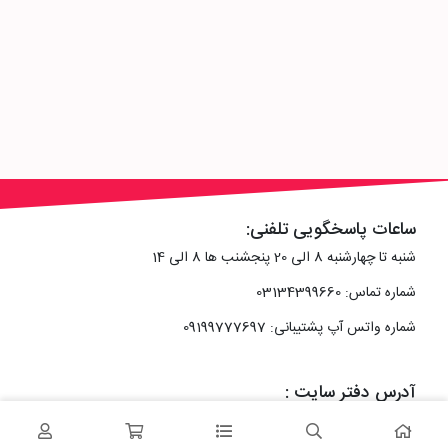
ساعات پاسخگویی تلفنی:
شنبه تا چهارشنبه 8 الی 20 پنجشنب ها 8 الی 14
شماره تماس: 03134399660
شماره واتس آپ پشتیبانی: 09199777697
آدرس دفتر سایت :
اصفهان، خیابان رزمندگان، کوچه شماره سه فرعی 2 پلاک 10