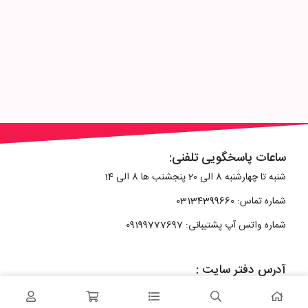
ساعات پاسخگویی تلفنی:
شنبه تا چهارشنبه 8 الی 20 پنجشنب ها 8 الی 14
شماره تماس: 03134399660
شماره واتس آپ پشتیبانی: 09199777697
آدرس دفتر سایت :
اصفهان، خیابان رزمندگان، کوچه شماره سه فرعی 2 پلاک 10