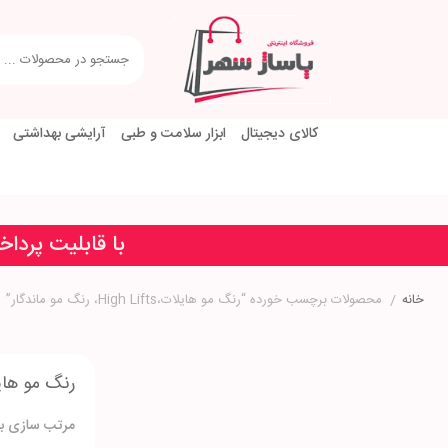
کالای دیجیتال
ابزار سلامت و طبی
آرایشی بهداشتی
با قابلیت پردا
خانه
/
محصولات برچسب خورده “رنگ مو هایلات،High Lifts، رنگ مو ماندگار”
رنگ مو هایلات،High Lifts، ر
مرتب سازی بر