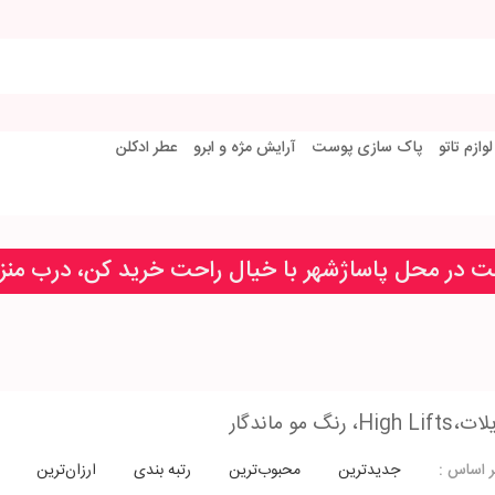
لوازم تاتو
پاک سازی پوست
آرایش مژه و ابرو
عطر ادکلن
خت در محل پاساژشهر با خیال راحت خرید کن، درب من
نگ مو ماندگار
جدیدترین
محبوب‌ترین
رتبه بندی
ارزان‌ترین
 اساس :