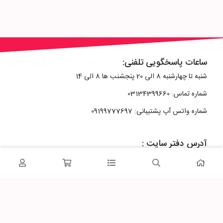
ساعات پاسخگویی تلفنی:
شنبه تا چهارشنبه 8 الی 20 پنجشنب ها 8 الی 14
شماره تماس: 03134399660
شماره واتس آپ پشتیبانی: 09199777697
آدرس دفتر سایت :
اصفهان، خیابان رزمندگان، کوچه شماره سه فرعی 2 پلاک 10
پاساژشهر را در شبکه‌های اجتماعی دنبال کنید: