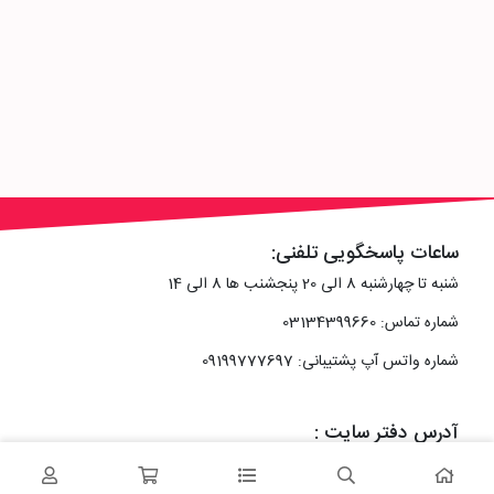
ساعات پاسخگویی تلفنی:
شنبه تا چهارشنبه 8 الی 20 پنجشنب ها 8 الی 14
شماره تماس: 03134399660
شماره واتس آپ پشتیبانی: 09199777697
آدرس دفتر سایت :
اصفهان، خیابان رزمندگان، کوچه شماره سه فرعی 2 پلاک 10