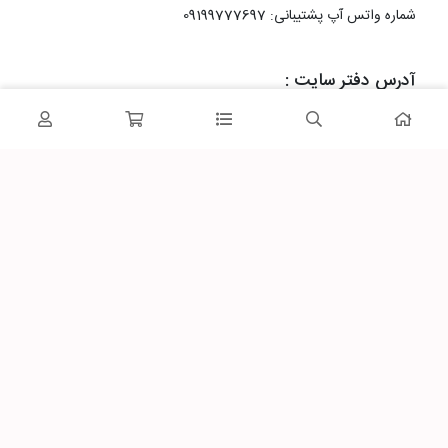
شماره واتس آپ پشتیبانی: 09199777697
آدرس دفتر سایت :
اصفهان، خیابان رزمندگان، کوچه شماره سه فرعی 2 پلاک 10
پاساژشهر را در شبکه‌های اجتماعی دنبال کنید: