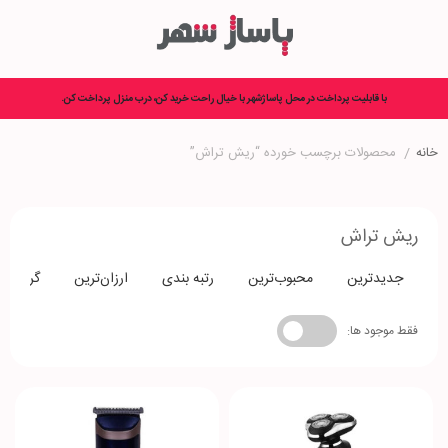
با قابلیت پرداخت در محل پاساژشهر با خیال راحت خرید کن، درب منزل پرداخت کن.
خانه
/
محصولات برچسب خورده “ریش تراش”
ریش تراش
جدیدترین
محبوب‌ترین
رتبه بندی
ارزان‌ترین
گران‌تری
فقط موجود ها: