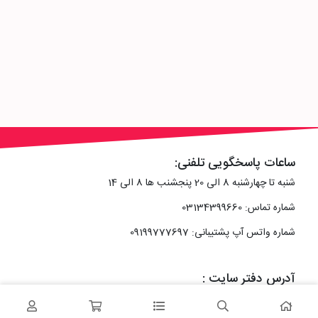
ساعات پاسخگویی تلفنی:
شنبه تا چهارشنبه 8 الی 20 پنجشنب ها 8 الی 14
شماره تماس: 03134399660
شماره واتس آپ پشتیبانی: 09199777697
آدرس دفتر سایت :
اصفهان، خیابان رزمندگان، کوچه شماره سه فرعی 2 پلاک 10