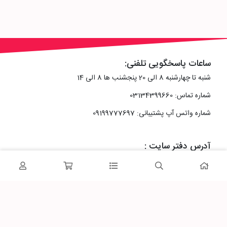
ساعات پاسخگویی تلفنی:
شنبه تا چهارشنبه 8 الی 20 پنجشنب ها 8 الی 14
شماره تماس: 03134399660
شماره واتس آپ پشتیبانی: 09199777697
آدرس دفتر سایت :
اصفهان، خیابان رزمندگان، کوچه شماره سه فرعی 2 پلاک 10
پاساژشهر را در شبکه‌های اجتماعی دنبال کنید: