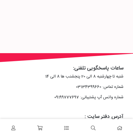
ساعات پاسخگویی تلفنی:
شنبه تا چهارشنبه 8 الی 20 پنجشنب ها 8 الی 14
شماره تماس: 03134399660
شماره واتس آپ پشتیبانی: 09199777697
آدرس دفتر سایت :
اصفهان، خیابان رزمندگان، کوچه شماره سه فرعی 2 پلاک 10