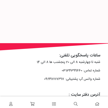
ساعات پاسخگویی تلفنی:
شنبه تا چهارشنبه 8 الی 20 پنجشنب ها 8 الی 14
شماره تماس: 03134399660
شماره واتس آپ پشتیبانی: 09199777697
آدرس دفتر سایت :
اصفهان، خیابان رزمندگان، کوچه شماره سه فرعی 2 پلاک 10