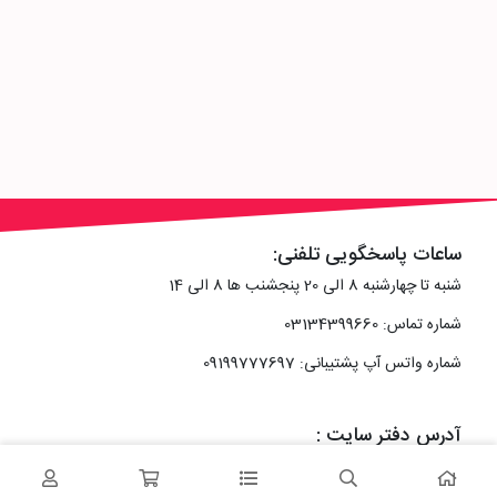
ساعات پاسخگویی تلفنی:
شنبه تا چهارشنبه 8 الی 20 پنجشنب ها 8 الی 14
شماره تماس: 03134399660
شماره واتس آپ پشتیبانی: 09199777697
آدرس دفتر سایت :
اصفهان، خیابان رزمندگان، کوچه شماره سه فرعی 2 پلاک 10