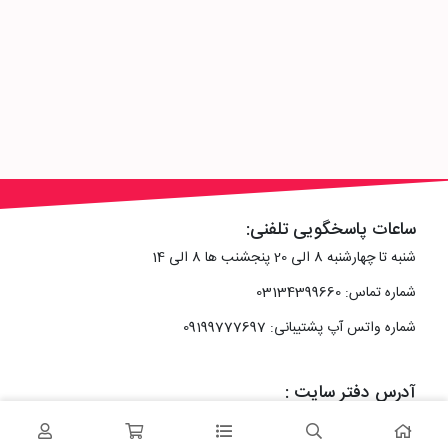
ساعات پاسخگویی تلفنی:
شنبه تا چهارشنبه 8 الی 20 پنجشنب ها 8 الی 14
شماره تماس: 03134399660
شماره واتس آپ پشتیبانی: 09199777697
آدرس دفتر سایت :
اصفهان، خیابان رزمندگان، کوچه شماره سه فرعی 2 پلاک 10