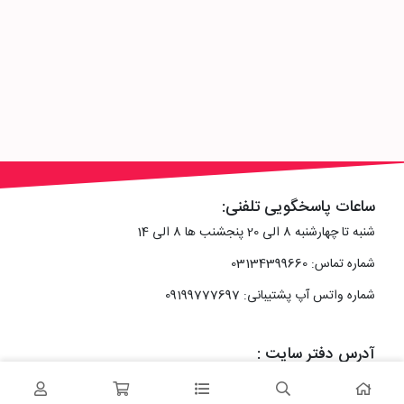
ساعات پاسخگویی تلفنی:
شنبه تا چهارشنبه 8 الی 20 پنجشنب ها 8 الی 14
شماره تماس: 03134399660
شماره واتس آپ پشتیبانی: 09199777697
آدرس دفتر سایت :
اصفهان، خیابان رزمندگان، کوچه شماره سه فرعی 2 پلاک 10