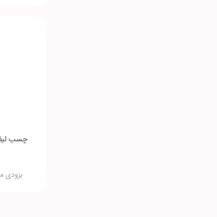
چسب لیفت
بزودی م