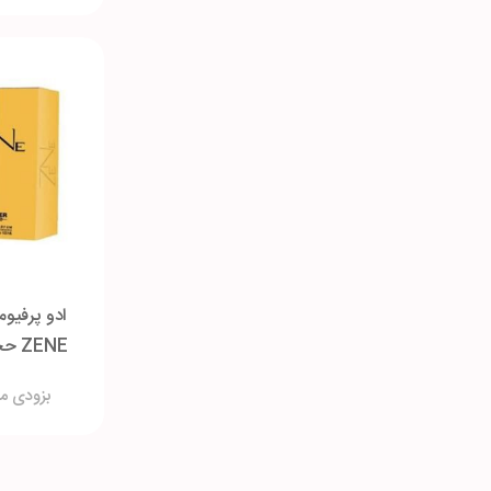
ادو پرفیوم
ZENE حجم 100 میلی لیتر
بزودی م