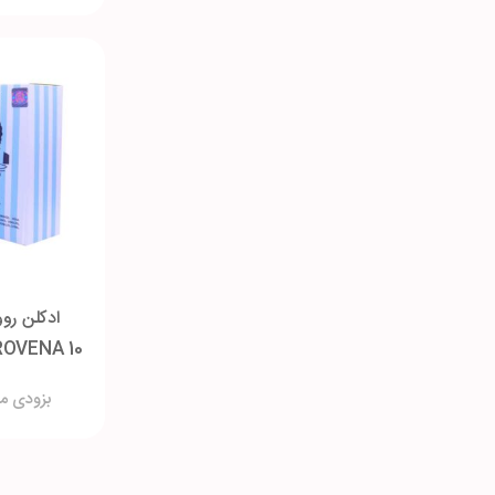
ادکلن روون
بزودی م