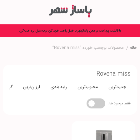
با قابلیت پرداخت در محل پاساژشهر با خیال راحت خرید کن، درب منزل پرداخت کن.
خانه
/
محصولات برچسب خورده “Rovena miss”
Rovena miss
جدیدترین
محبوب‌ترین
رتبه بندی
ارزان‌ترین
گران‌تری
فقط موجود ها: