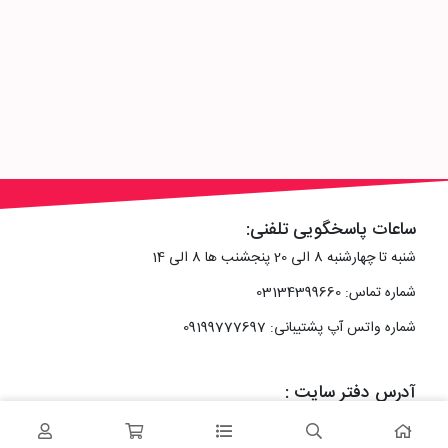
ساعات پاسخگویی تلفنی:
شنبه تا چهارشنبه 8 الی 20 پنجشنب ها 8 الی 14
شماره تماس: 03134399660
شماره واتس آپ پشتیبانی: 09199777697
آدرس دفتر سایت :
اصفهان، خیابان رزمندگان، کوچه شماره سه فرعی 2 پلاک 10