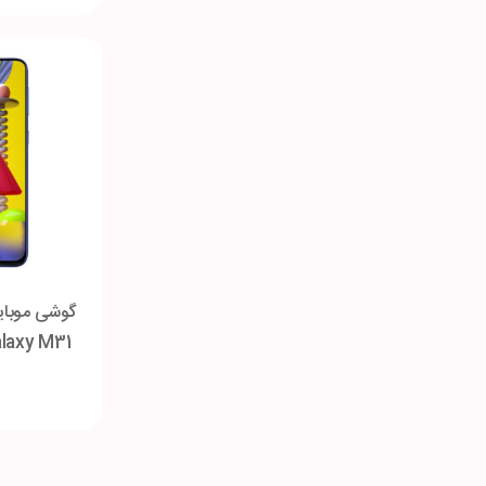
گوشی موبا
گی