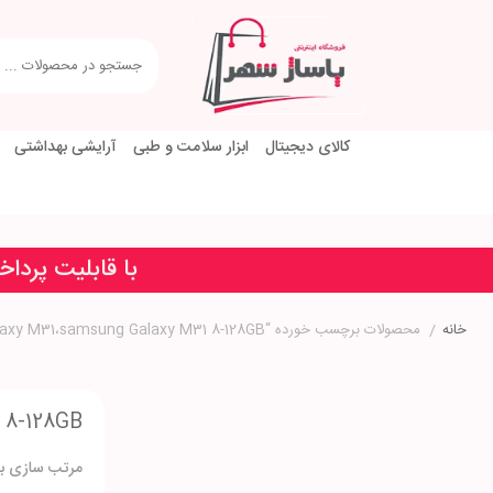
کالای دیجیتال
ابزار سلامت و طبی
آرایشی بهداشتی
با قابلیت پردا
خانه
/
محصولات برچسب خورده “samsung،samsung Galaxy M31،samsung Galaxy M31 8-128GB”
 8-128GB
مرتب سازی بر