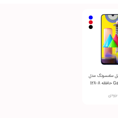
یل سامسونگ مدل
Galaxy M31 حافظه 8-128
گابایت
بزودی