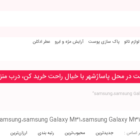
لوازم تاتو
پاک سازی پوست
آرایش مژه و ابرو
عطر ادکلن
خت در محل پاساژشهر با خیال راحت خرید کن، درب من
amsung،samsung Galaxy M31،samsung Galaxy M31
جدیدترین
محبوب‌ترین
رتبه بندی
ارزان‌ترین
 اساس :