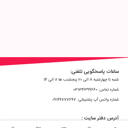
ساعات پاسخگویی تلفنی:
شنبه تا چهارشنبه 8 الی 20 پنجشنب ها 8 الی 14
شماره تماس: 03134399660
شماره واتس آپ پشتیبانی: 09199777697
آدرس دفتر سایت :
اصفهان، خیابان رزمندگان، کوچه شماره سه فرعی 2 پلاک 10