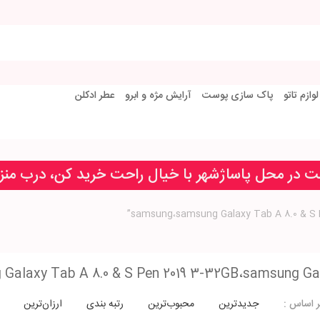
لوازم تاتو
پاک سازی پوست
آرایش مژه و ابرو
عطر ادکلن
خت در محل پاساژشهر با خیال راحت خرید کن، درب من
Galaxy Tab A 8.0 & S Pen 2019 3-32GB،samsung Ga
جدیدترین
محبوب‌ترین
رتبه بندی
ارزان‌ترین
 اساس :