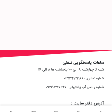
ساعات پاسخگویی تلفنی:
شنبه تا چهارشنبه 8 الی 20 پنجشنب ها 8 الی 14
شماره تماس: 03134399660
شماره واتس آپ پشتیبانی: 09199777697
آدرس دفتر سایت :
اصفهان، خیابان رزمندگان، کوچه شماره سه فرعی 2 پلاک 10