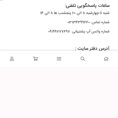
ساعات پاسخگویی تلفنی:
شنبه تا چهارشنبه 8 الی 20 پنجشنب ها 8 الی 14
شماره تماس: 03134399660
شماره واتس آپ پشتیبانی: 09199777697
آدرس دفتر سایت :
اصفهان، خیابان رزمندگان، کوچه شماره سه فرعی 2 پلاک 10
پاساژشهر را در شبکه‌های اجتماعی دنبال کنید: