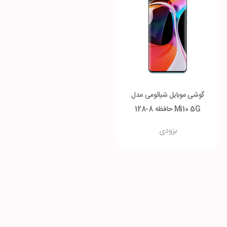
گوشی موبایل شیائومی مدل
Mi10 5G حافظه 8-128
گیگابایت
بزودی