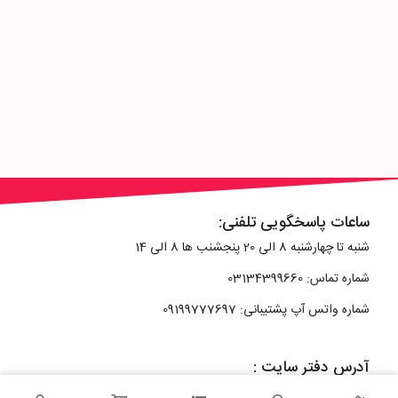
ساعات پاسخگویی تلفنی:
شنبه تا چهارشنبه 8 الی 20 پنجشنب ها 8 الی 14
شماره تماس: 03134399660
شماره واتس آپ پشتیبانی: 09199777697
آدرس دفتر سایت :
اصفهان، خیابان رزمندگان، کوچه شماره سه فرعی 2 پلاک 10