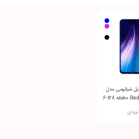
یل شیائومی مدل
Redmi Note 8 حافظه 128-6
گابایت
بزودی