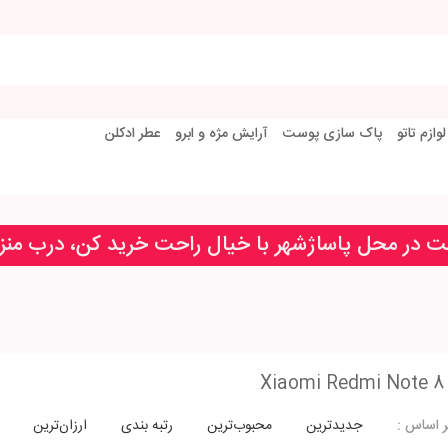
لوازم تاتو
پاک سازی پوست
آرایش مژه و ابرو
عطر ادکلن
خت در محل پاساژشهر با خیال راحت خرید کن، درب من
Xiaomi Redmi Note 8 
جدیدترین
محبوب‌ترین
رتبه بندی
ارزان‌ترین
 اساس :