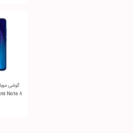
گوشی موبا
گی