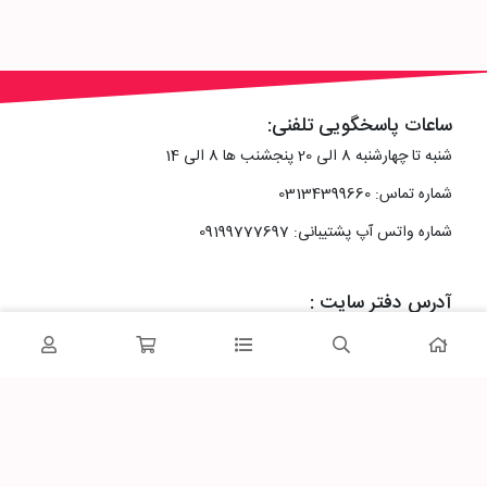
ساعات پاسخگویی تلفنی:
شنبه تا چهارشنبه 8 الی 20 پنجشنب ها 8 الی 14
شماره تماس: 03134399660
شماره واتس آپ پشتیبانی: 09199777697
آدرس دفتر سایت :
اصفهان، خیابان رزمندگان، کوچه شماره سه فرعی 2 پلاک 10
پاساژشهر را در شبکه‌های اجتماعی دنبال کنید: