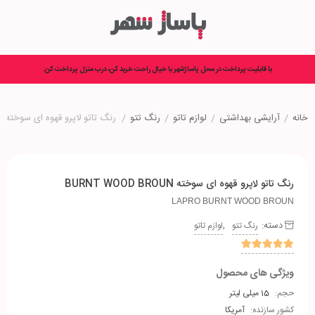
با قابلیت پرداخت در محل پاساژشهر با خیال راحت خرید کن، درب منزل پرداخت کن.
خانه
/
آرایشی بهداشتی
/
لوازم تاتو
/
رنگ تتو
/
رنگ تاتو لاپرو قهوه ای سوخته BURNT WOOD BROUN
رنگ تاتو لاپرو قهوه ای سوخته BURNT WOOD BROUN
LAPRO BURNT WOOD BROUN
دسته:
,
رنگ تتو
لوازم تاتو
ویژگی های محصول
حجم:
15 میلی لیتر
کشور سازنده:
آمریکا