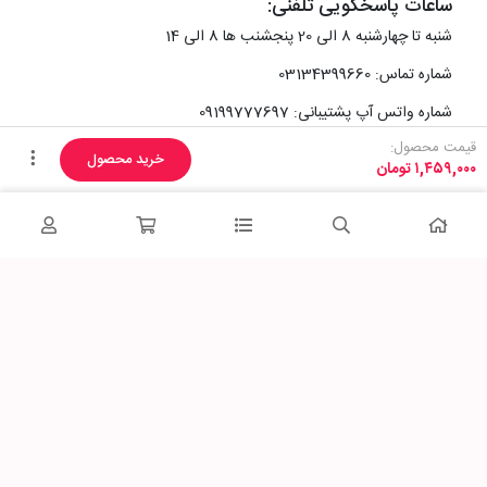
ساعات پاسخگویی تلفنی:
شنبه تا چهارشنبه 8 الی 20 پنجشنب ها 8 الی 14
شماره تماس: 03134399660
شماره واتس آپ پشتیبانی: 09199777697
قیمت محصول:
خرید محصول
۱,۴۵۹,۰۰۰
تومان
آدرس دفتر سایت :
اصفهان، خیابان رزمندگان، کوچه شماره سه فرعی 2 پلاک 10
پاساژشهر را در شبکه‌های اجتماعی دنبال کنید: