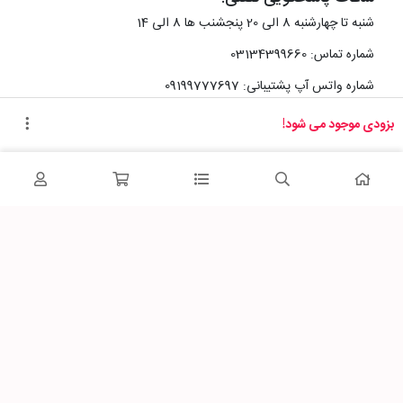
شنبه تا چهارشنبه 8 الی 20 پنجشنب ها 8 الی 14
شماره تماس: 03134399660
شماره واتس آپ پشتیبانی: 09199777697
بزودی موجود می شود!
آدرس دفتر سایت :
اصفهان، خیابان رزمندگان، کوچه شماره سه فرعی 2 پلاک 10
پاساژشهر را در شبکه‌های اجتماعی دنبال کنید: