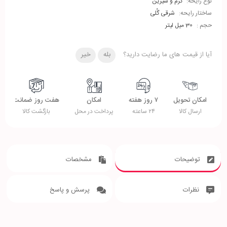
نوع رایحه:
گرم و شیرین
ساختار رایحه:
شرقی گُلی
حجم :
30 میل لیتر
آیا از قیمت های ما رضایت دارید؟
بله
خیر
امکان تحویل
۷ روز هفته
امکان
هفت روز ضمانت
ارسال کالا
۲۴ ساعته
پرداخت در محل
بازگشت کالا
توضیحات
مشخصات
نظرات
پرسش و پاسخ