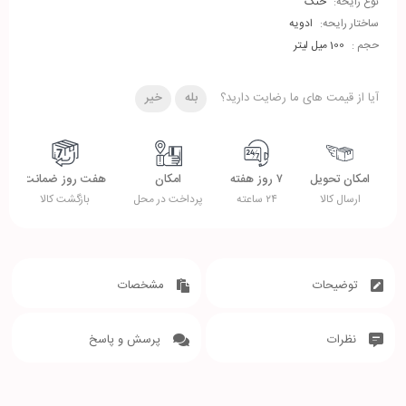
نوع رایحه:
خنک
ساختار رایحه:
ادویه
حجم :
100 میل لیتر
آیا از قیمت های ما رضایت دارید؟
بله
خیر
امکان تحویل
۷ روز هفته
امکان
هفت روز ضمانت
ارسال کالا
۲۴ ساعته
پرداخت در محل
بازگشت کالا
توضیحات
مشخصات
نظرات
پرسش و پاسخ