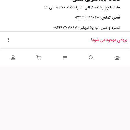
شنبه تا چهارشنبه 8 الی 20 پنجشنب ها 8 الی 14
شماره تماس: 03134399660
شماره واتس آپ پشتیبانی: 09199777697
بزودی موجود می شود!
آدرس دفتر سایت :
اصفهان، خیابان رزمندگان، کوچه شماره سه فرعی 2 پلاک 10
پاساژشهر را در شبکه‌های اجتماعی دنبال کنید: