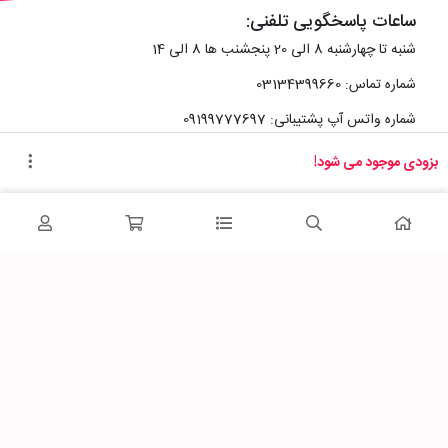
ساعات پاسخگویی تلفنی:
شنبه تا چهارشنبه 8 الی 20 پنجشنب ها 8 الی 14
شماره تماس: 03134399660
شماره واتس آپ پشتیبانی: 09199777697
بزودی موجود می شود!
آدرس دفتر سایت :
اصفهان، خیابان رزمندگان، کوچه شماره سه فرعی 2 پلاک 10
پاساژشهر را در شبکه‌های اجتماعی دنبال کنید: