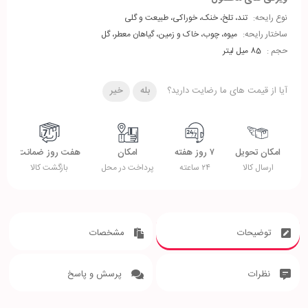
نوع رایحه:
تند، تلخ، خنک، خوراکی، طبیعت و گلی
ساختار رایحه:
میوه، چوب، خاک و زمین، گیاهان معطر، گل
حجم :
85 میل لیتر
آیا از قیمت های ما رضایت دارید؟
بله
خیر
امکان تحویل
۷ روز هفته
امکان
هفت روز ضمانت
ارسال کالا
۲۴ ساعته
پرداخت در محل
بازگشت کالا
توضیحات
مشخصات
نظرات
پرسش و پاسخ