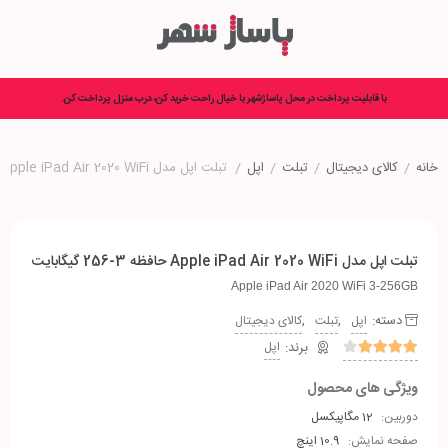
با قابلیت پرداخت در محل پاساژشهر با خیال راحت خرید کن، درب منزل پرداخت کن.
خانه
/
کالای دیجیتال
/
تبلت
/
اپل
/
تبلت اپل مدل Apple iPad Air 2020 WiFi حافظه 3-256 گیگابایت
تبلت اپل مدل Apple iPad Air 2020 WiFi حافظه 3-256 گیگابایت
Apple iPad Air 2020 WiFi 3-256GB
دسته:
,
,
اپل
تبلت
کالای دیجیتال
اپل
ویژگی های محصول
دوربین:
12 مگاپیکسل
صفحه نمایش:
10.9 اینچ