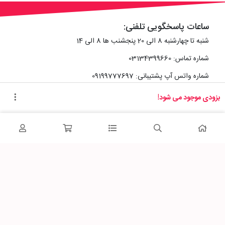
ساعات پاسخگویی تلفنی:
شنبه تا چهارشنبه 8 الی 20 پنجشنب ها 8 الی 14
شماره تماس: 03134399660
شماره واتس آپ پشتیبانی: 09199777697
بزودی موجود می شود!
آدرس دفتر سایت :
اصفهان، خیابان رزمندگان، کوچه شماره سه فرعی 2 پلاک 10
پاساژشهر را در شبکه‌های اجتماعی دنبال کنید: