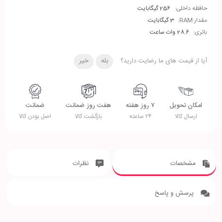
حافظه داخلی:
256 گیگابایت
مقدار RAM:
3 گیگابایت
باتری:
28.6 وات ساعت
آیا از قیمت های ما رضایت دارید؟
بله
خیر
امکان تحویل
۷ روز هفته
هفت روز ضمانت
ضمانت
ارسال کالا
۲۴ ساعته
بازگشت کالا
اصل بودن کالا
مشخصات
نظرات
پرسش و پاسخ