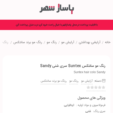
با قابلیت پرداخت در محل پاساژشهر با خیال راحت خرید کن، درب منزل پرداخت کن.
خانه
/
آرایشی بهداشتی
/
آرایش مو
/
رنگ مو
/
رنگ مو برند سانتکس
/
رنگ مو سانتک
رنگ مو سانتکس Suntex سری شنی Sandy
Suntex hair colo Sandy
دسته:
,
,
آرایش مو
رنگ مو
رنگ مو برند سانتکس
ویژگی های محصول
فرمولاسیون و مواد اولیه :
ایتالیایی
سری رنگ:
شنی