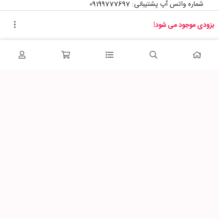
شماره واتس آپ پشتیبانی: 09199777697
بزودی موجود می شود!
آدرس دفتر سایت :
اصفهان، خیابان رزمندگان، کوچه شماره سه فرعی 2 پلاک 10
پاساژشهر را در شبکه‌های اجتماعی دنبال کنید: