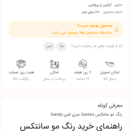
حاوی:
کراتین و پروتئین
حجم محصول:
120 میلی لیتر
محصول موجود نیست!
متاسفانه محصول فعلا موجود نمی باشد.
آیا از قیمت های ما رضایت دارید؟
بله
خیر
امکان تحویل
۷ روز هفته
امکان
هفت روز ضمانت
ارسال کالا
۲۴ ساعته
پرداخت در محل
بازگشت کالا
معرفی کوتاه
رنگ مو سانتکس Suntex سری شنی Sandy
راهنمای خرید رنگ مو سانتکس