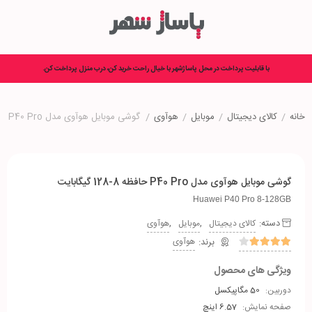
با قابلیت پرداخت در محل پاساژشهر با خیال راحت خرید کن، درب منزل پرداخت کن.
خانه
/
کالای دیجیتال
/
موبایل
/
هوآوی
/
گوشی موبایل هوآوی مدل P40 Pro حافظه 8-128 گیگابایت
گوشی موبایل هوآوی مدل P40 Pro حافظه 8-128 گیگابایت
Huawei P40 Pro 8-128GB
دسته:
,
,
کالای دیجیتال
موبایل
هوآوی
هوآوی
ویژگی های محصول
دوربین:
50 مگاپیکسل
صفحه نمایش:
6.57 اینچ