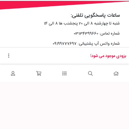
ساعات پاسخگویی تلفنی:
شنبه تا چهارشنبه 8 الی 20 پنجشنب ها 8 الی 14
شماره تماس: 03134399660
شماره واتس آپ پشتیبانی: 09199777697
بزودی موجود می شود!
آدرس دفتر سایت :
اصفهان، خیابان رزمندگان، کوچه شماره سه فرعی 2 پلاک 10
پاساژشهر را در شبکه‌های اجتماعی دنبال کنید: