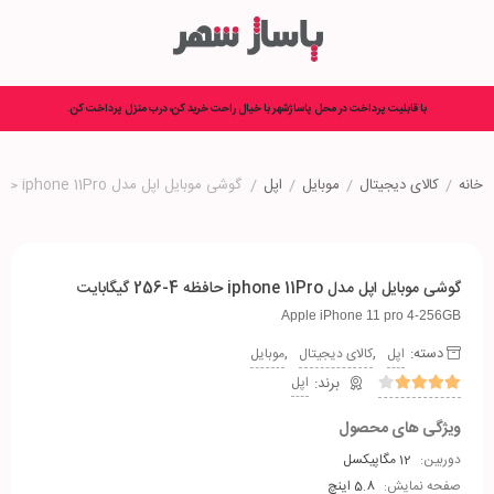
با قابلیت پرداخت در محل پاساژشهر با خیال راحت خرید کن، درب منزل پرداخت کن.
خانه
/
کالای دیجیتال
/
موبایل
/
اپل
/
گوشی موبایل اپل مدل iphone 11Pro حافظه 4-256 گیگابایت
گوشی موبایل اپل مدل iphone 11Pro حافظه 4-256 گیگابایت
Apple iPhone 11 pro 4-256GB
دسته:
,
,
اپل
کالای دیجیتال
موبایل
اپل
ویژگی های محصول
دوربین:
12 مگاپیکسل
صفحه نمایش:
5.8 اینچ