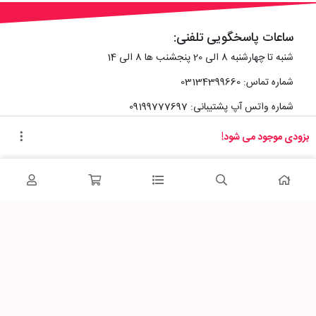
ساعات پاسخگویی تلفنی:
شنبه تا چهارشنبه 8 الی 20 پنجشنب ها 8 الی 14
شماره تماس: 03134399660
شماره واتس آپ پشتیبانی: 09199777697
بزودی موجود می شود!
آدرس دفتر سایت :
اصفهان، خیابان رزمندگان، کوچه شماره سه فرعی 2 پلاک 10
پاساژشهر را در شبکه‌های اجتماعی دنبال کنید: