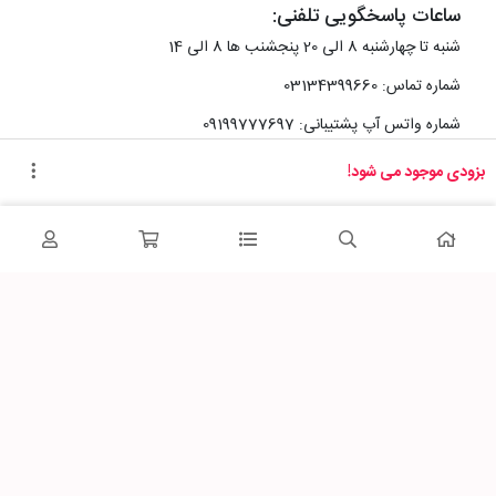
ساعات پاسخگویی تلفنی:
شنبه تا چهارشنبه 8 الی 20 پنجشنب ها 8 الی 14
شماره تماس: 03134399660
شماره واتس آپ پشتیبانی: 09199777697
بزودی موجود می شود!
آدرس دفتر سایت :
اصفهان، خیابان رزمندگان، کوچه شماره سه فرعی 2 پلاک 10
پاساژشهر را در شبکه‌های اجتماعی دنبال کنید: