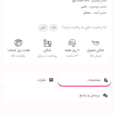
سایز روسری:
140 دست دوز
جنس روسری :
نخی
جنس کیف:
مخمل
آیا از قیمت های ما رضایت دارید؟
بله
خیر
امکان تحویل
۷ روز هفته
امکان
هفت روز ضمانت
ارسال کالا
۲۴ ساعته
پرداخت در محل
بازگشت کالا
مشخصات
نظرات
پرسش و پاسخ