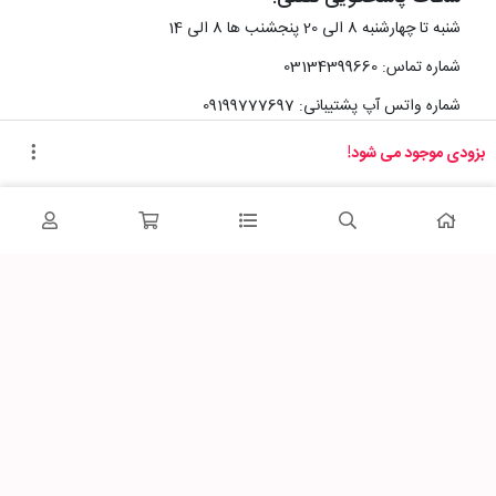
شنبه تا چهارشنبه 8 الی 20 پنجشنب ها 8 الی 14
شماره تماس: 03134399660
شماره واتس آپ پشتیبانی: 09199777697
بزودی موجود می شود!
آدرس دفتر سایت :
اصفهان، خیابان رزمندگان، کوچه شماره سه فرعی 2 پلاک 10
پاساژشهر را در شبکه‌های اجتماعی دنبال کنید: